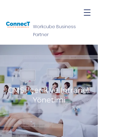
Workcube Business
Partner
CMS: İçerik ve Intranet
Yönetimi